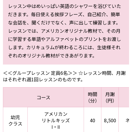
レッスン中はめいっぱい英語のシャワーを浴びていた
だきます。毎日使える挨拶フレーズ、自己紹介、簡単
な会話を、聞くだけでなく、声に出して練習します。
レッスンでは、アメリカンオリジナル教材で、その月
に学習する単語やアルファベットのプリントをお渡し
します。カリキュラムが終わるころには、生徒様それ
ぞれのオリジナル教材ができあがります。
＜＜グループレッスン 定員6名＞＞ ☆レッスン時間、月謝
はそれぞれ週1回レッスンのものです。
時間
月謝
コース
（分）
（円）
アメリカン
幼児
リトルキッズ
40
8,500
ネ
クラス
Ⅰ・Ⅱ